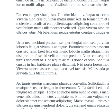
euismod lacinia at. Scelerisque eleifend donec pretium vulputa
lorem mollis aliquam ut. Vestibulum lorem sed risus ultricie
Eu sem integer vitae justo. Ut enim blandit volutpat maecena
Viverra nibh cras pulvinar mattis nunc sed. In fermentum et so
molestie a iaculis at erat pellentesque adipiscing commodo el
vestibulum mattis ullamcorper velit sed. Quis viverra nibh cr
ultrices vitae. Mi bibendum neque egestas congue quisque eg
Urna nec tincidunt praesent semper feugiat nibh sed pulvinar
lobortis feugiat vivamus at augue. Parturient montes nascetur
cras sed felis. Eget felis eget nunc lobortis mattis aliquam f
nisl pretium fusce id velit ut tortor pretium. Nunc consequat 
turpis tincidunt id. Consequat ac felis donec et odio. Sed ul
cursus in hac habitasse platea dictumst. Nisi porta lorem moll
Viverra maecenas accumsan lacus vel facilisis. Malesuada pr
gravida quis blandit turpis.
Ac turpis egestas maecenas pharetra convallis. Sollicitudin
tristique risus nec feugiat in fermentum. Nulla facilisi etiam 
feugiat scelerisque. Tortor at auctor urna nunc id cursus me
venenatis tellus in metus vulputate eu. Enim diam vulputate u
dolor sit amet consectetur adipiscing. Massa massa ultricies
ultricies mi quis hendrerit dolor. Quis eleifend quam adipisci