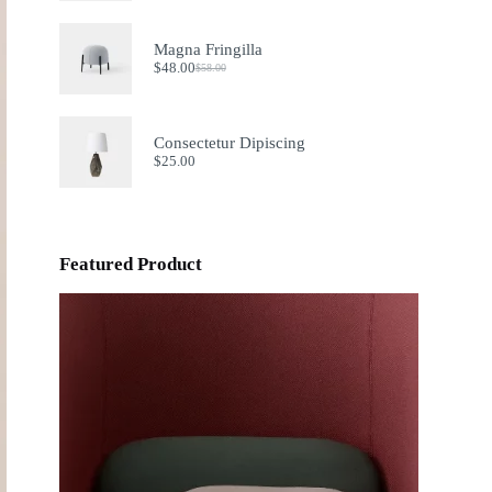
Magna Fringilla
$
48.00
$
58.00
Original
Current
price
price
was:
is:
$58.00.
$48.00.
Consectetur Dipiscing
$
25.00
Featured Product