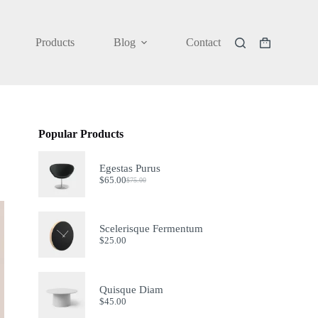
Products
Blog
Contact
Shopping
cart
Popular Products
Egestas Purus
$
65.00
$
75.00
Original
Current
price
price
was:
is:
$75.00.
$65.00.
Scelerisque Fermentum
$
25.00
Quisque Diam
$
45.00