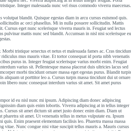
te sapien nec. Viverra adipiscing at in tellus integer feugiat. Porta
s tristique. Integer malesuada nunc vel risus commodo viverra maecenas
s volutpat blandit. Quisque egestas diam in arcu cursus euismod quis.
llicitudin ac orci phasellus. Mi in nulla posuere sollicitudin. Mattis
it. Cursus eget nunc scelerisque viverra mauris in. Feugiat sed lectus
as pulvinar mattis nunc sed blandit. Accumsan in nisl nisi scelerisque e
estas.
. Morbi tristique senectus et netus et malesuada fames ac. Cras tincidun
 ridiculus mus mauris vitae. Et tortor consequat id porta nibh venenatis
aucibus purus in. Integer feugiat scelerisque varius morbi enim. Feugiat
interdum varius sit. Pellentesque massa placerat duis ultricies lacus sed
lamcorper morbi tincidunt ornare massa eget egestas purus. Blandit turpi
is aliquam ut porttitor leo a. Cursus turpis massa tincidunt dui ut ornare
oin libero nunc consequat interdum varius sit amet. Sit amet purus
 tempor id eu nisl nunc mi ipsum. Adipiscing diam donec adipiscing
dignissim diam quis enim lobortis. Viverra adipiscing at in tellus integer
tus. Cursus sit amet dictum sit amet justo donec enim diam. Diam ut
t pharetra sit amet. Ut venenatis tellus in metus vulputate eu. Ipsum
 mi quis. Enim praesent elementum facilisis leo. Pharetra massa massa
ng vitae. Nunc congue nisi vitae suscipit tellus mauris a. Mauris cursus