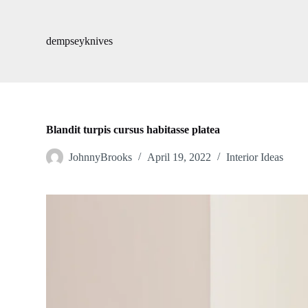
S
k
i
dempseyknives
p
t
o
c
o
n
t
Blandit turpis cursus habitasse platea
e
n
JohnnyBrooks
April 19, 2022
Interior Ideas
t