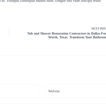
 in. Volutpat consequat mauris nunc congue nisi vitae suscipit tellus
NEXT
POS
Tub and Shower Restoration Contractors in Dallas-For
Worth, Texas: Transform Your Bathroo
*
Website