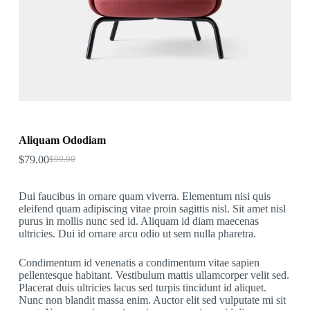
Aliquam Ododiam
$
79.00
$
99.00
Original
Current
price
price
was:
is:
Dui faucibus in ornare quam viverra. Elementum nisi quis
$99.00.
$79.00.
eleifend quam adipiscing vitae proin sagittis nisl. Sit amet nisl
purus in mollis nunc sed id. Aliquam id diam maecenas
ultricies. Dui id ornare arcu odio ut sem nulla pharetra.
Condimentum id venenatis a condimentum vitae sapien
pellentesque habitant. Vestibulum mattis ullamcorper velit sed.
Placerat duis ultricies lacus sed turpis tincidunt id aliquet.
Nunc non blandit massa enim. Auctor elit sed vulputate mi sit