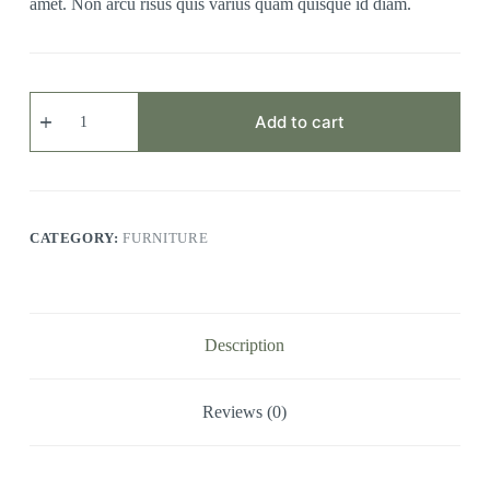
amet. Non arcu risus quis varius quam quisque id diam.
Aliquam
Ododiam
Add to cart
quantity
CATEGORY:
FURNITURE
Description
Reviews (0)